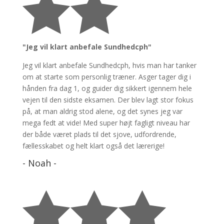


"Jeg vil klart anbefale Sundhedcph"
Jeg vil klart anbefale Sundhedcph, hvis man har tanker
om at starte som personlig træner. Asger tager dig i
hånden fra dag 1, og guider dig sikkert igennem hele
vejen til den sidste eksamen. Der blev lagt stor fokus
på, at man aldrig stod alene, og det synes jeg var
mega fedt at vide!
Med super højt fagligt niveau har
der både været plads til det sjove, udfordrende,
fællesskabet og helt klart også det lærerige!
- Noah -


