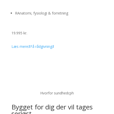
R
Anatomi, fysiologi & forretning
19.995 kr.
Læs mere
$
Få rådgivning
$
Hvorfor sundhedcph
Bygget for dig der vil tages
seriøst