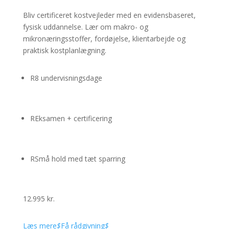
Bliv certificeret kostvejleder med en evidensbaseret,
fysisk uddannelse. Lær om makro- og
mikronæringsstoffer, fordøjelse, klientarbejde og
praktisk kostplanlægning.
R
8 undervisningsdage
R
Eksamen + certificering
R
Små hold med tæt sparring
12.995 kr.
Læs mere
$
Få rådgivning
$