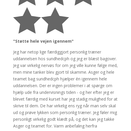


"Støtte hele vejen igennem"
Jeg har netop lige færdiggjort personlig træner
uddannelsen hos sundhedcph og jeg er blæst bagover.
Jeg var virkelig nervøs for om jeg ville kunne følge med,
men mine tanker blev gjort til skamme.
Asger og hele
teamet bag sundhedcph hjælper én igennem hele
uddannelsen. Der er ingen problemer i at spørge om
hjælp ude fra undervisnings tiden - og her efter jeg er
blevet færdig med kurset har jeg stadig mulighed for at
skrive til dem. De har virkelig ens ryg når man selv skal
ud og prøve lykken som personlig træner.
Jeg føler mig
personligt virkelig godt klædt på, og det kan jeg takke
Asger og teamet for.
Varm anbefaling herfra