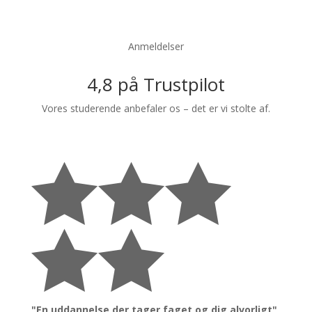
Anmeldelser
4,8 på Trustpilot
Vores studerende anbefaler os – det er vi stolte af.





"En uddannelse der tager faget og dig alvorligt"